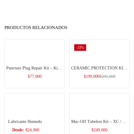
PRODUCTOS RELACIONADOS
-33%
Añadir al carrito
Añadir al carrito
Puncture Plug Repair Kit – Kit Reparación Tubeless
CERAMIC PROTECTION KIT 15ML
$
77,000
$
199,000
$
295,000
Seleccionar opciones
Añadir al carrito
Lubricante Humedo
Muc-Off Tubeless Kit – XC / Gravel
Desde:
$
24,900
$
249,000