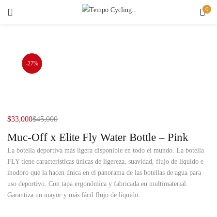
0
INICIAR SESIÓN
REGISTRO
Buscar
Introduzca su nombre de usuario y contraseña para iniciar sesión.
-27%
Recuérdame
$
33,000
$
45,000
Muc-Off x Elite Fly Water Bottle – Pink
Iniciar Sesión
La botella deportiva más ligera disponible en todo el mundo. La botella
Olvidaste la contraseña?
FLY tiene características únicas de ligereza, suavidad, flujo de líquido e
inodoro que la hacen única en el panorama de las botellas de agua para
uso deportivo. Con tapa ergonómica y fabricada en multimaterial.
Garantiza un mayor y más fácil flujo de líquido.