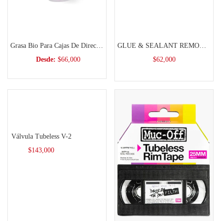
producto
Seleccionar opciones
Añadir al carrito
Este
Grasa Bio Para Cajas De Direccion Y Pedales
GLUE & SEALANT REMOVER
producto
Desde:
$
66,000
$
62,000
tiene
múltiples
variantes.
Las
Seleccionar opciones
opciones
se
Este
Válvula Tubeless V-2
pueden
producto
$
143,000
elegir
tiene
en
múltiples
la
variantes.
página
Las
de
opciones
producto