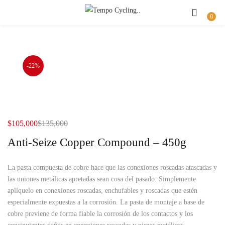
Buscar
INICIAR SESIÓN
REGISTRO
0
Introduzca su nombre de usuario y contraseña para iniciar sesión.
-22%
Recuérdame
El
El
$
105,000
$
135,000
precio
precio
Anti-Seize Copper Compound – 450g
Iniciar Sesión
actual
original
es:
era:
Olvidaste la contraseña?
La pasta compuesta de cobre hace que las conexiones roscadas atascadas y
$105,000.
$135,000.
las uniones metálicas apretadas sean cosa del pasado. Simplemente
aplíquelo en conexiones roscadas, enchufables y roscadas que estén
especialmente expuestas a la corrosión. La pasta de montaje a base de
cobre previene de forma fiable la corrosión de los contactos y los