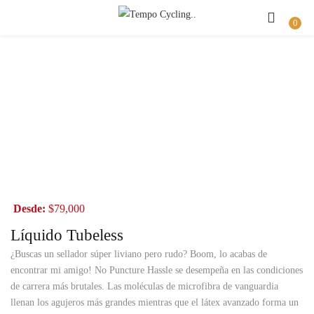
Buscar
INICIAR SESIÓN
REGISTRO
0
Introduzca su nombre de usuario y contraseña para iniciar sesión.
Recuérdame
Iniciar Sesión
Desde:
$
79,000
Olvidaste la contraseña?
Líquido Tubeless
¿Buscas un sellador súper liviano pero rudo? Boom, lo acabas de
encontrar mi amigo! No Puncture Hassle se desempeña en las condiciones
de carrera más brutales. Las moléculas de microfibra de vanguardia
llenan los agujeros más grandes mientras que el látex avanzado forma un