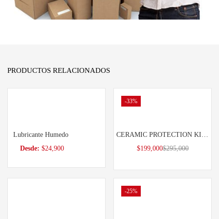
PRODUCTOS RELACIONADOS
-33%
Seleccionar opciones
Añadir al carrito
Lubricante Humedo
CERAMIC PROTECTION KIT 15ML
Desde:
$
24,900
$
199,000
$
295,000
-25%
Añadir al carrito
Añadir al carrito