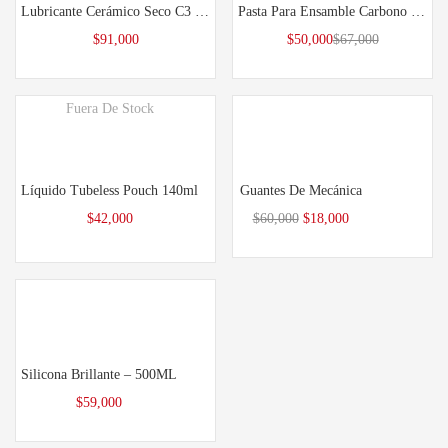
Lubricante Cerámico Seco C3 120ML
Pasta Para Ensamble Carbono 75g
$
91,000
$
50,000
$
67,000
Fuera De Stock
Leer más
Seleccionar opciones
Líquido Tubeless Pouch 140ml
Guantes De Mecánica
$
42,000
$
60,000
$
18,000
Añadir al carrito
Silicona Brillante – 500ML
$
59,000