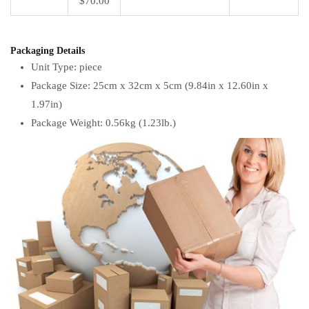
$70.00
Packaging Details
Unit Type: piece
Package Size: 25cm x 32cm x 5cm (9.84in x 12.60in x
1.97in)
Package Weight: 0.56kg (1.23lb.)