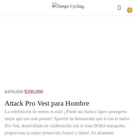
Buscar
INICIAR SESIÓN
REGISTRO
0
Introduzca su nombre de usuario y contraseña para iniciar sesión.
Recuérdame
Iniciar Sesión
$
470,000
$
200,000
Olvidaste la contraseña?
Attack Pro Vest para Hombre
La redefinición de menos es más! ¿Puede un chaleco ligero protegerte
mejor que uno más pesado? Sportful ha demostrado que sí con el nuevo
Pro Vest, desarrollado en colaboración con el team BORA-hansgrohe,
proporciona la mejor protección frontal y lateral. Es altamente