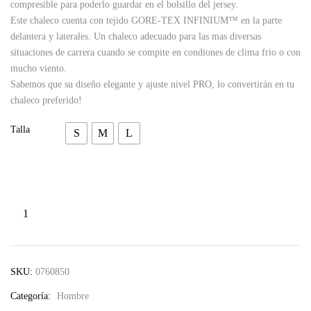
compresible para poderlo guardar en el bolsillo del jersey.
Este chaleco cuenta con tejido GORE-TEX INFINIUM™ en la parte
delantera y laterales. Un chaleco adecuado para las mas diversas
situaciones de carrera cuando se compite en condiones de clima frio o con
mucho viento.
Sabemos que su diseño elegante y ajuste nivel PRO, lo convertirán en tu
chaleco preferido!
Talla
S
M
L
Attack
Pro
Vest
para
SKU:
0760850
Hombre
Categoría:
Hombre
cantidad