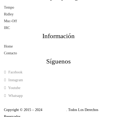
se
se
Tempo
pueden
pueden
Ridley
elegir
elegir
Muc-Off
en
en
IRC
la
la
Información
página
página
de
de
Home
producto
producto
Contacto
Síguenos
Facebook
Instagram
Youtube
Whatsapp
Copyright © 2015 – 2024
Tempo Cycling
. Todos Los Derechos
Reservados.