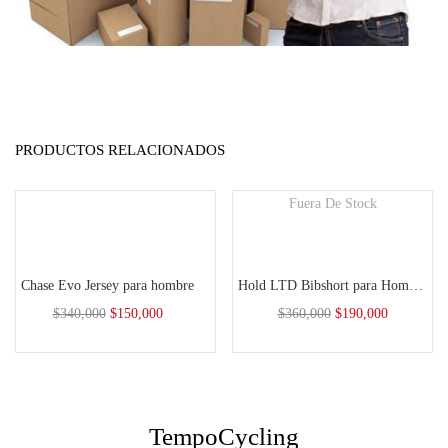
PRODUCTOS RELACIONADOS
Fuera De Stock
Seleccionar opciones
Seleccionar opciones
Este
Este
Chase Evo Jersey para hombre
Hold LTD Bibshort para Hombres
producto
producto
$
340,000
$
150,000
$
360,000
$
190,000
tiene
tiene
múltiples
múltiples
variantes.
variantes.
Las
Las
TempoCycling
opciones
opciones