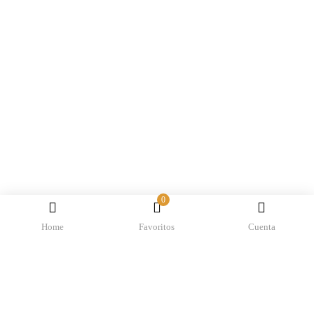
0
Home
Favoritos
Cuenta
INICIAR SESIÓN
REGISTRO