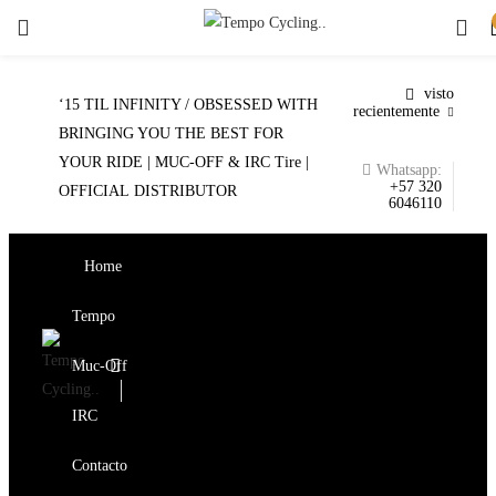
Buscar
visto
‘15 TIL INFINITY / OBSESSED WITH
recientemente
BRINGING YOU THE BEST FOR
YOUR RIDE | MUC-OFF & IRC Tire |
Whatsapp:
+57 320
OFFICIAL DISTRIBUTOR
6046110
Home
Tempo
Muc-Off
IRC
Contacto