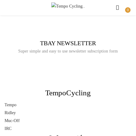
Buscar
INICIAR SESIÓN
REGISTRO
0
Introduzca su nombre de usuario y contraseña para iniciar sesión.
TBAY NEWSLETTER
Super simple and easy to use newsletter subscription form
Recuérdame
Iniciar Sesión
TempoCycling
Olvidaste la contraseña?
Tempo
Ridley
Muc-Off
IRC