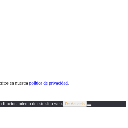
critos en nuestra
política de privacidad
.
o funcionamiento de este sitio web.
De Acuerdo