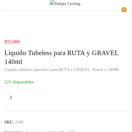
Buscar
INICIAR SESIÓN
REGISTRO
0
Introduzca su nombre de usuario y contraseña para iniciar sesión.
$
55,000
Líquido Tubeless para RUTA y GRAVEL
140ml
Líquido tubeless especifico para RUTA y GRAVEL. Pouch x 140ML
Recuérdame
221 disponibles
Iniciar Sesión
Olvidaste la contraseña?
SKU:
2104