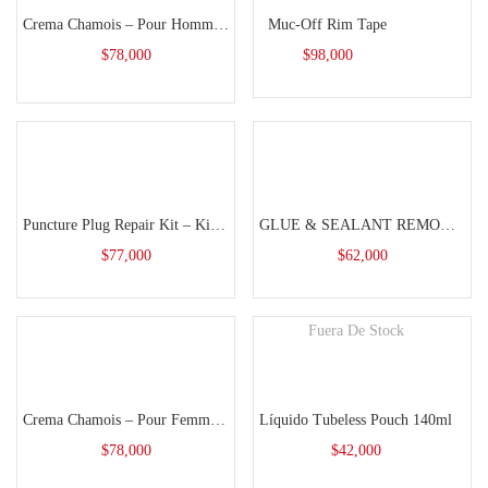
Crema Chamois – Pour Homme 100ml
Muc-Off Rim Tape
$
78,000
$
98,000
Añadir al carrito
Añadir al carrito
Puncture Plug Repair Kit – Kit Reparación Tubeless
GLUE & SEALANT REMOVER
$
77,000
$
62,000
Fuera De Stock
Añadir al carrito
Leer más
Crema Chamois – Pour Femme 100ml
Líquido Tubeless Pouch 140ml
$
78,000
$
42,000